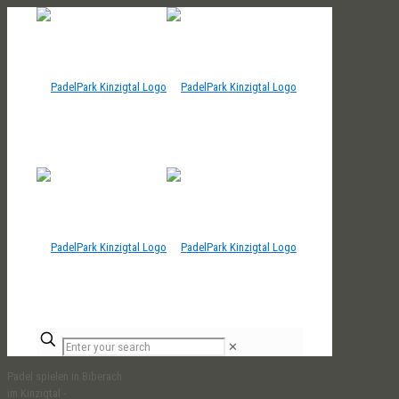
✕
Padel spielen in Biberach
im Kinzigtal -