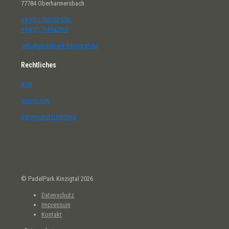
77784 Oberharmersbach
+49(0)17645629252
+49(0)1704942866
info@padelpark-kinzigtal.de
Rechtliches
AGB
Impressum
Datenschutzrichtlinie
© PadelPark Kinzigtal 2026
Datenschutz
Impressum
Kontakt